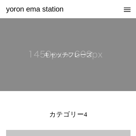
yoron ema station
キ
ャ
ッ
チ
フ
レ
ー
ズ
カテゴリー4